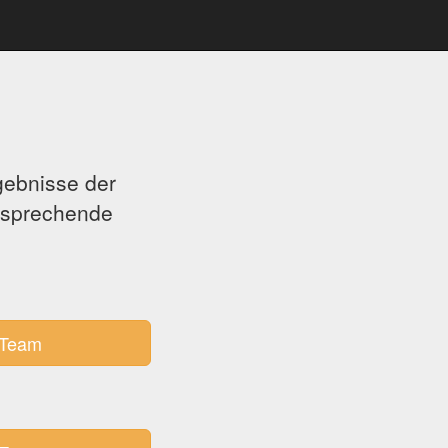
gebnisse der
ntsprechende
Team